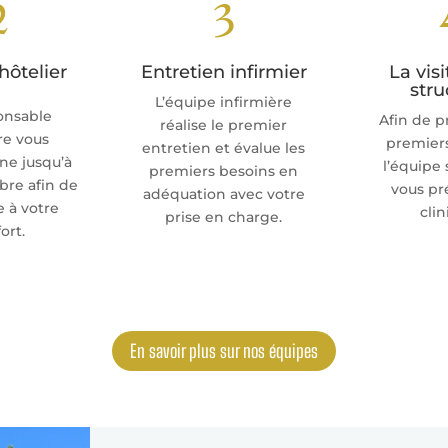
2
3
hôtelier
Entretien infirmier
La visi
stru
L’équipe infirmière
onsable
Afin de p
réalise le premier
re vous
premiers
entretien et évalue les
e jusqu’à
l’équipe
premiers besoins en
bre afin de
vous pr
adéquation avec votre
 à votre
clin
prise en charge.
ort.
En savoir plus sur nos équipes