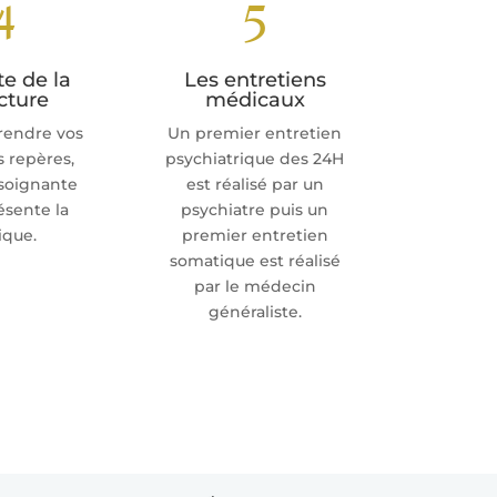
4
5
te de la
Les entretiens
cture
médicaux
rendre vos
Un premier entretien
 repères,
psychiatrique des 24H
 soignante
est réalisé par un
ésente la
psychiatre puis un
ique.
premier entretien
somatique est réalisé
par le médecin
généraliste.