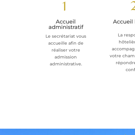
1
Accueil
Accueil 
administratif
La resp
Le secrétariat vous
hôteliè
accueille afin de
accompagn
réaliser votre
votre cham
admission
répondre
administrative.
conf