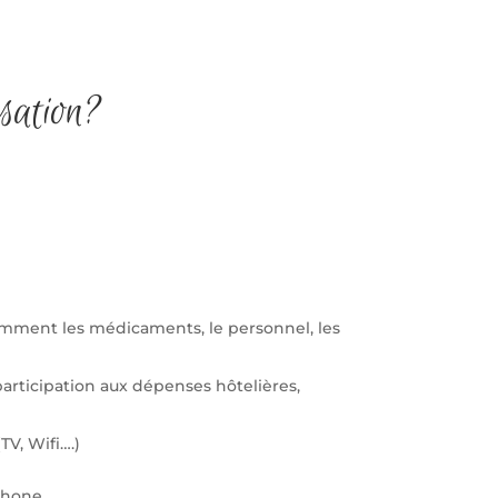
isation?
notamment les médicaments, le personnel, les
 participation aux dépenses hôtelières,
V, Wifi….)
phone.